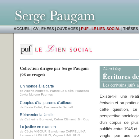
ACCUEIL
|
CV
|
EHESS
|
OUVRAGES
|
PUF - LE LIEN SOCIAL
|
THÈSES 
Collection dirigée par Serge Paugam
Clara Lévy
Écritures de 
(96 ouvrages)
Les écrivains juifs 
Un monde à la carte
de Alberta Andreotti, Patrick Le Galès, Francisco
Javier Moreno Fuentes
Existe-t-il une rela
Couples d'ici, parents d'ailleurs
écrivain et sa pratiqu
de Beate Collet, Emmanuelle Santelli
cette question, ce
Réinventer la famille
perspective sociologiq
de Catherine Bonvalet, Céline Clément, Jim Ogg
d'un corpus de plus
La justice en examen
publiés entre 1945 et
de Cécile VIGOUR, Bartolomeo CAPPELLINA,
vingts par une soix
Laurence DUMOULIN, Virginie GAUTRON