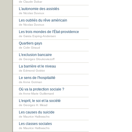
de Claude Dubar
L'autonomie des assistés
de Nicolas Duvoux
Les oubliés du rêve américain
de Nicolas Duvoux
Les trois mondes de l'État-providence
de Gøsta Esping-Andersen
Quartiers gays
de Colin Giraud
L'exclusion bancaire
de Georges Gloukoviezoff
La barrière et le niveau
de Edmond Goblot
Le sens de l'hospitalité
de Anne Gotman
Où va la protection sociale ?
de Anne-Marie Guillemard
L'esprit, le soi et la société
de Georges H. Mead
Les causes du suicide
de Maurice Halbwachs
Les classes sociales
de Maurice Halbwachs