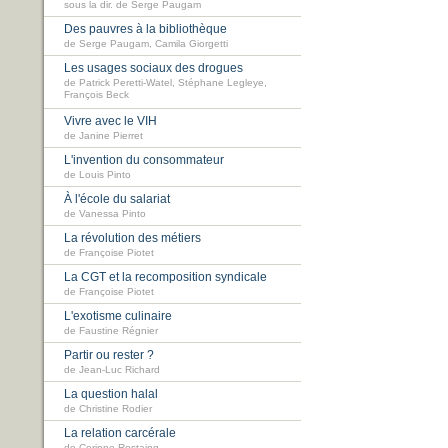
sous la dir. de Serge Paugam
Des pauvres à la bibliothèque
de Serge Paugam, Camila Giorgetti
Les usages sociaux des drogues
de Patrick Peretti-Watel, Stéphane Legleye,
François Beck
Vivre avec le VIH
de Janine Pierret
L'invention du consommateur
de Louis Pinto
À l'école du salariat
de Vanessa Pinto
La révolution des métiers
de Françoise Piotet
La CGT et la recomposition syndicale
de Françoise Piotet
L'exotisme culinaire
de Faustine Régnier
Partir ou rester ?
de Jean-Luc Richard
La question halal
de Christine Rodier
La relation carcérale
de Corinne Rostaing