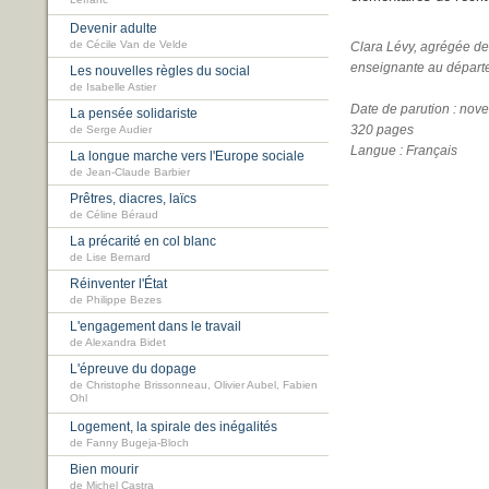
Lefranc
Devenir adulte
de Cécile Van de Velde
Clara Lévy, agrégée d
enseignante au départe
Les nouvelles règles du social
de Isabelle Astier
Date de parution : no
La pensée solidariste
320 pages
de Serge Audier
Langue : Français
La longue marche vers l'Europe sociale
de Jean-Claude Barbier
Prêtres, diacres, laïcs
de Céline Béraud
La précarité en col blanc
de Lise Bernard
Réinventer l'État
de Philippe Bezes
L'engagement dans le travail
de Alexandra Bidet
L'épreuve du dopage
de Christophe Brissonneau, Olivier Aubel, Fabien
Ohl
Logement, la spirale des inégalités
de Fanny Bugeja-Bloch
Bien mourir
de Michel Castra