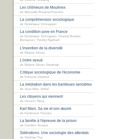
Les chômeurs de Moulinex
de Manuella Roupnel-Fuentes
La compréhension sociologique
de Dominique Schnapper
La condition juive en France
de Dominique Schnapper, Chantal Bordes-
Benayoun, Freddy Raphaël
L'invention de la diversité
de Réjane Sénac
L'ordre sexué
de Réjane Sénac-Slawinski
Critique sociologique de l'économie
de François Simiand
La médiation dans les banlieues sensibles
de Jean-Marc Stébé
Les citoyens qui viennent
de Vincent Tiberj
Karl Marx. Sa vie et son œuvre
de Ferdinand Tönnies
La famille à l'épreuve de la prison
de Caroline Touraut
Sidérations. Une sociologie des attentats
de Gérôme Truc