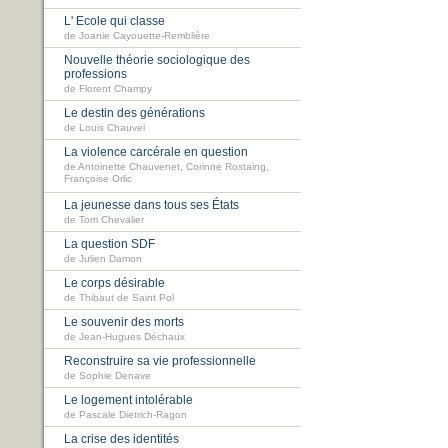
L' Ecole qui classe
de Joanie Cayouette-Remblière
Nouvelle théorie sociologique des
professions
de Florent Champy
Le destin des générations
de Louis Chauvel
La violence carcérale en question
de Antoinette Chauvenet, Corinne Rostaing,
Françoise Orlic
La jeunesse dans tous ses États
de Tom Chevalier
La question SDF
de Julien Damon
Le corps désirable
de Thibaut de Saint Pol
Le souvenir des morts
de Jean-Hugues Déchaux
Reconstruire sa vie professionnelle
de Sophie Denave
Le logement intolérable
de Pascale Dietrich-Ragon
La crise des identités