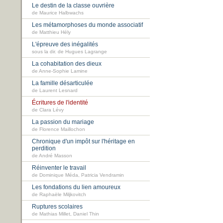
Le destin de la classe ouvrière
de Maurice Halbwachs
Les métamorphoses du monde associatif
de Matthieu Hély
L'épreuve des inégalités
sous la dir. de Hugues Lagrange
La cohabitation des dieux
de Anne-Sophie Lamine
La famille désarticulée
de Laurent Lesnard
Écritures de l'identité
de Clara Lévy
La passion du mariage
de Florence Maillochon
Chronique d'un impôt sur l'héritage en
perdition
de André Masson
Réinventer le travail
de Dominique Méda, Patricia Vendramin
Les fondations du lien amoureux
de Raphaële Miljkovitch
Ruptures scolaires
de Mathias Millet, Daniel Thin