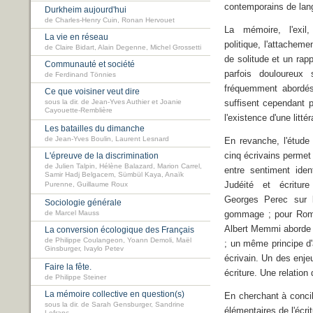
contemporains de lan
Durkheim aujourd'hui
de Charles-Henry Cuin, Ronan Hervouet
La mémoire, l'exil,
La vie en réseau
politique, l'attacheme
de Claire Bidart, Alain Degenne, Michel Grossetti
de solitude et un rap
Communauté et société
parfois douloureux
de Ferdinand Tönnies
fréquemment abordé
Ce que voisiner veut dire
sous la dir. de Jean-Yves Authier et Joanie
suffisent cependant p
Cayouette-Remblière
l'existence d'une litté
Les batailles du dimanche
de Jean-Yves Boulin, Laurent Lesnard
En revanche, l'étud
cinq écrivains permet 
L'épreuve de la discrimination
de Julien Talpin, Hélène Balazard, Marion Carrel,
entre sentiment identi
Samir Hadj Belgacem, Sümbül Kaya, Anaïk
Judéité et écritur
Purenne, Guillaume Roux
Georges Perec sur 
Sociologie générale
de Marcel Mauss
gommage ; pour Romai
Albert Memmi aborde à 
La conversion écologique des Français
de Philippe Coulangeon, Yoann Demoli, Maël
; un même principe d'
Ginsburger, Ivaylo Petev
écrivain. Un des enjeu
Faire la fête.
écriture. Une relation 
de Philippe Steiner
La mémoire collective en question(s)
En cherchant à concili
sous la dir. de Sarah Gensburger, Sandrine
élémentaires de l'écrit