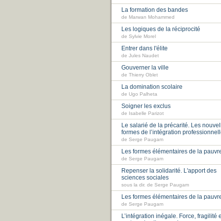
La formation des bandes
de Marwan Mohammed
Les logiques de la réciprocité
de Sylvie Morel
Entrer dans l'élite
de Jules Naudet
Gouverner la ville
de Thierry Oblet
La domination scolaire
de Ugo Palheta
Soigner les exclus
de Isabelle Parizot
Le salarié de la précarité. Les nouvel
formes de l’intégration professionnel
de Serge Paugam
Les formes élémentaires de la pauvr
de Serge Paugam
Repenser la solidarité. L'apport des
sciences sociales
sous la dir. de Serge Paugam
Les formes élémentaires de la pauvr
de Serge Paugam
L’intégration inégale. Force, fragilité 