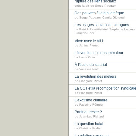
rupture des liens sociaux
sous la dir. de Serge Paugam
Des pauvres à la bibliothèque
de Serge Paugam, Camila Giorgetti
Les usages sociaux des drogues
de Patrick Peretti-Watel, Stéphane Legleye
François Beck
Vivre avec le VIH
de Janine Pierret
L'invention du consommateur
de Louis Pinto
À l'école du salariat
de Vanessa Pinto
La révolution des métiers
de Françoise Piotet
La CGT et la recomposition syndical
de Françoise Piotet
L'exotisme culinaire
de Faustine Régnier
Partir ou rester ?
de Jean-Luc Richard
La question halal
de Christine Rodier
La relation carcérale