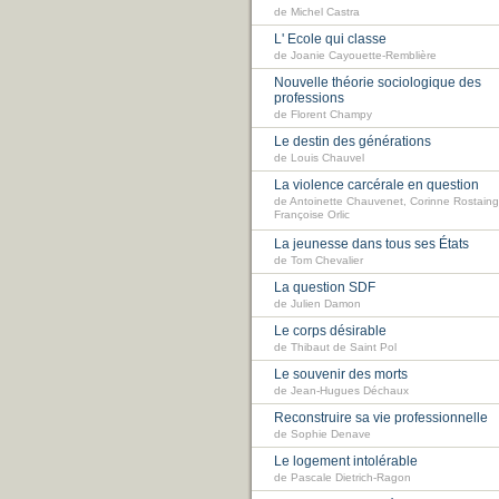
de Michel Castra
L' Ecole qui classe
de Joanie Cayouette-Remblière
Nouvelle théorie sociologique des
professions
de Florent Champy
Le destin des générations
de Louis Chauvel
La violence carcérale en question
de Antoinette Chauvenet, Corinne Rostaing
Françoise Orlic
La jeunesse dans tous ses États
de Tom Chevalier
La question SDF
de Julien Damon
Le corps désirable
de Thibaut de Saint Pol
Le souvenir des morts
de Jean-Hugues Déchaux
Reconstruire sa vie professionnelle
de Sophie Denave
Le logement intolérable
de Pascale Dietrich-Ragon