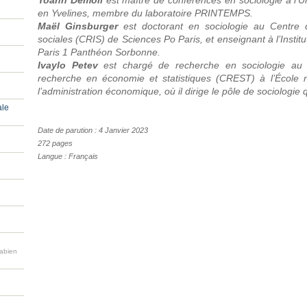
Yoann Demoli
est maître de conférences en sociologie à l’Un
en Yvelines, membre du laboratoire PRINTEMPS.
Maël Ginsburger
est doctorant en sociologie au Centre d
sociales (CRIS) de Sciences Po Paris, et enseignant à l’Instit
Paris 1 Panthéon Sorbonne.
Ivaylo Petev
est chargé de recherche en sociologie a
recherche en économie et statistiques (CREST) à l’École na
l’administration économique, où il dirige le pôle de sociologie q
ale
Date de parution : 4 Janvier 2023
272 pages
Langue : Français
Fabien