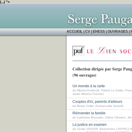
(...) ">
ACCUEIL
|
CV
|
EHESS
|
OUVRAGES
|
Collection dirigée par Serge Pa
(96 ouvrages)
Un monde à la carte
de Alberta Andreotti, Patrick Le Galès, Fran
Javier Moreno Fuentes
Couples d'ici, parents d'ailleurs
de Beate Collet, Emmanuelle Santelli
Réinventer la famille
de Catherine Bonvalet, Céline Clément, Ji
La justice en examen
de Cécile VIGOUR, Bartolomeo CAPPELLI