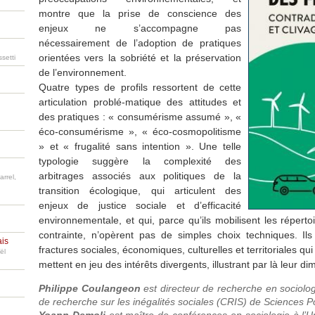
montre que la prise de conscience des
enjeux ne s’accompagne pas
nécessairement de l’adoption de pratiques
orientées vers la sobriété et la préservation
setti
de l’environnement.
Quatre types de profils ressortent de cette
articulation problé-matique des attitudes et
des pratiques : « consumérisme assumé », «
éco-consumérisme », « éco-cosmopolitisme
» et « frugalité sans intention ». Une telle
typologie suggère la complexité des
arbitrages associés aux politiques de la
arrel,
transition écologique, qui articulent des
enjeux de justice sociale et d’efficacité
environnementale, et qui, parce qu’ils mobilisent les répertoi
contrainte, n’opèrent pas de simples choix techniques. Ils
ais
fractures sociales, économiques, culturelles et territoriales qui
ël
mettent en jeu des intérêts divergents, illustrant par là leur d
Philippe Coulangeon
est directeur de recherche en socio
de recherche sur les inégalités sociales (CRIS) de Sciences P