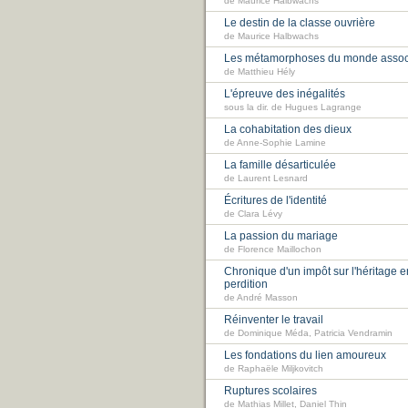
de Maurice Halbwachs
Le destin de la classe ouvrière
de Maurice Halbwachs
Les métamorphoses du monde associ
de Matthieu Hély
L'épreuve des inégalités
sous la dir. de Hugues Lagrange
La cohabitation des dieux
de Anne-Sophie Lamine
La famille désarticulée
de Laurent Lesnard
Écritures de l'identité
de Clara Lévy
La passion du mariage
de Florence Maillochon
Chronique d'un impôt sur l'héritage e
perdition
de André Masson
Réinventer le travail
de Dominique Méda, Patricia Vendramin
Les fondations du lien amoureux
de Raphaële Miljkovitch
Ruptures scolaires
de Mathias Millet, Daniel Thin