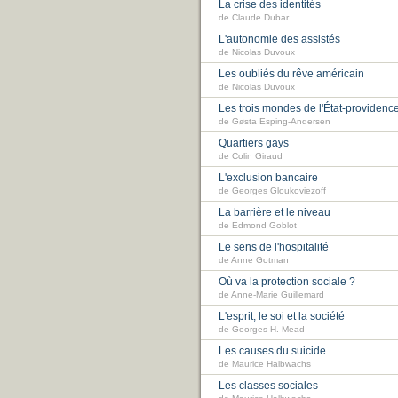
La crise des identités
de Claude Dubar
L'autonomie des assistés
de Nicolas Duvoux
Les oubliés du rêve américain
de Nicolas Duvoux
Les trois mondes de l'État-providenc
de Gøsta Esping-Andersen
Quartiers gays
de Colin Giraud
L'exclusion bancaire
de Georges Gloukoviezoff
La barrière et le niveau
de Edmond Goblot
Le sens de l'hospitalité
de Anne Gotman
Où va la protection sociale ?
de Anne-Marie Guillemard
L'esprit, le soi et la société
de Georges H. Mead
Les causes du suicide
de Maurice Halbwachs
Les classes sociales