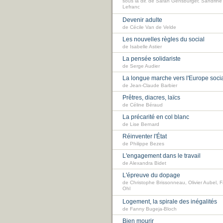
sous la dir. de Sarah Gensburger, Sandrine
Lefranc
Devenir adulte
de Cécile Van de Velde
Les nouvelles règles du social
de Isabelle Astier
La pensée solidariste
de Serge Audier
La longue marche vers l'Europe soci
de Jean-Claude Barbier
Prêtres, diacres, laïcs
de Céline Béraud
La précarité en col blanc
de Lise Bernard
Réinventer l'État
de Philippe Bezes
L'engagement dans le travail
de Alexandra Bidet
L'épreuve du dopage
de Christophe Brissonneau, Olivier Aubel, 
Ohl
Logement, la spirale des inégalités
de Fanny Bugeja-Bloch
Bien mourir