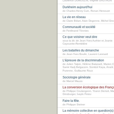
Laurence DUMOULIN, Virginie GAUTRON
Durkheim aujourd'hui
de Charles-Henry Cuin, Ronan Hervouet
La vie en réseau
de Claire Bidart, Alain Degenne, Michel Gros
Communauté et société
de Ferdinand Tönnies
Ce que voisiner veut dire
sous la dir. de Jean-Yves Authier et Joanie
Cayouette-Remblière
Les batailles du dimanche
de Jean-Yves Boulin, Laurent Lesnard
L'épreuve de la discrimination
de Julien Talpin, Hélène Balazard, Marion C
Samir Hadj Belgacem, Sümbül Kaya, Anaïk
Purenne, Guillaume Roux
Sociologie générale
de Marcel Mauss
La conversion écologique des Franç
de Philippe Coulangeon, Yoann Demoli, Ma
Ginsburger, Ivaylo Petev
Faire la fête.
de Philippe Steiner
La mémoire collective en question(s)