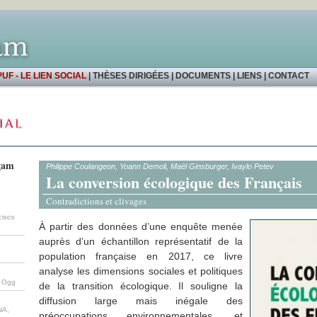
PUF - LE LIEN SOCIAL
|
THÈSES DIRIGÉES
|
DOCUMENTS
|
LIENS
|
CONTACT
ugam
Philippe Coulangeon, Yoann Demoli, Maël Ginsburger, Ivaylo Petev
La conversion écologique des Français
Contradictions et clivages
cisco
À partir des données d’une enquête menée
auprès d’un échantillon représentatif de la
population française en 2017, ce livre
analyse les dimensions sociales et politiques
m Ogg
de la transition écologique. Il souligne la
diffusion large mais inégale des
NA,
préoccupations environnementales, et