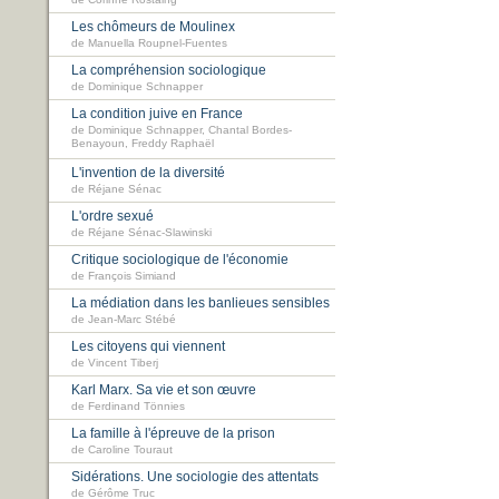
Les chômeurs de Moulinex
de Manuella Roupnel-Fuentes
La compréhension sociologique
de Dominique Schnapper
La condition juive en France
de Dominique Schnapper, Chantal Bordes-
Benayoun, Freddy Raphaël
L'invention de la diversité
de Réjane Sénac
L'ordre sexué
de Réjane Sénac-Slawinski
Critique sociologique de l'économie
de François Simiand
La médiation dans les banlieues sensibles
de Jean-Marc Stébé
Les citoyens qui viennent
de Vincent Tiberj
Karl Marx. Sa vie et son œuvre
de Ferdinand Tönnies
La famille à l'épreuve de la prison
de Caroline Touraut
Sidérations. Une sociologie des attentats
de Gérôme Truc