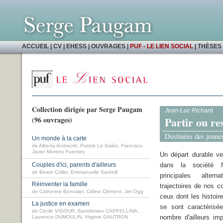
ACCUEIL
|
CV
|
EHESS
|
OUVRAGES
|
PUF - LE LIEN SOCIAL
|
THÈSES 
Collection dirigée par Serge Paugam
Jean-Luc Richard
Partir ou re
(96 ouvrages)
Destinées des jeunes
Un monde à la carte
de Alberta Andreotti, Patrick Le Galès, Francisco
Javier Moreno Fuentes
Un départ durable vers
Couples d'ici, parents d'ailleurs
dans la société f
de Beate Collet, Emmanuelle Santelli
principales altern
Réinventer la famille
trajectoires de nos co
de Catherine Bonvalet, Céline Clément, Jim Ogg
ceux dont les histoire
La justice en examen
se sont caractérisé
de Cécile VIGOUR, Bartolomeo CAPPELLINA,
nombre d'ailleurs imp
Laurence DUMOULIN, Virginie GAUTRON