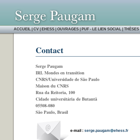
ACCUEIL
|
CV
|
EHESS
|
OUVRAGES
|
PUF - LE LIEN SOCIAL
|
THÈSES 
Contact
Serge Paugam
IRL Mondes en transition
CNRS/Universidade de São Paulo
Maison du CNRS
Rua da Reitoria, 100
Cidade universitária de Butantã
05508-080
São Paulo, Brasil
e-mail :
serge.paugam
ehess.fr