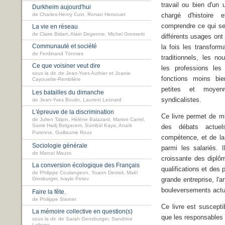
travail ou bien d'un
Durkheim aujourd'hui
de Charles-Henry Cuin, Ronan Hervouet
chargé d'histoire 
comprendre ce qui se
La vie en réseau
de Claire Bidart, Alain Degenne, Michel Grossetti
différents usages ont
Communauté et société
la fois les transfor
de Ferdinand Tönnies
traditionnels, les n
Ce que voisiner veut dire
les professions les
sous la dir. de Jean-Yves Authier et Joanie
fonctions moins bi
Cayouette-Remblière
petites et moyen
Les batailles du dimanche
syndicalistes.
de Jean-Yves Boulin, Laurent Lesnard
L'épreuve de la discrimination
Ce livre permet de m
de Julien Talpin, Hélène Balazard, Marion Carrel,
Samir Hadj Belgacem, Sümbül Kaya, Anaïk
des débats actue
Purenne, Guillaume Roux
compétence, et de la 
Sociologie générale
parmi les salariés. 
de Marcel Mauss
croissante des diplôm
La conversion écologique des Français
qualifications et des 
de Philippe Coulangeon, Yoann Demoli, Maël
Ginsburger, Ivaylo Petev
grande entreprise, l'a
bouleversements actu
Faire la fête.
de Philippe Steiner
Ce livre est suscepti
La mémoire collective en question(s)
que les responsables d
sous la dir. de Sarah Gensburger, Sandrine