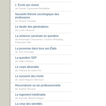
L' Ecole qui classe
de Joanie Cayouette-Remblière
Nouvelle théorie sociologique des
professions
de Florent Champy
Le destin des générations
de Louis Chauvel
La violence carcérale en question
de Antoinette Chauvenet, Corinne Rostaing,
Françoise Orlic
La jeunesse dans tous ses États
de Tom Chevalier
La question SDF
de Julien Damon
Le corps désirable
de Thibaut de Saint Pol
Le souvenir des morts
de Jean-Hugues Déchaux
Reconstruire sa vie professionnelle
de Sophie Denave
Le logement intolérable
de Pascale Dietrich-Ragon
La crise des identités