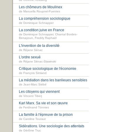
Les chômeurs de Moulinex
de Manuella Roupnel-Fuentes
La compréhension sociologique
de Dominique Schnapper
La condition juive en France
de Dominique Schnapper, Chantal Bordes-
Benayoun, Freddy Raphaël
L'invention de la diversité
de Réjane Sénac
L'ordre sexué
de Réjane Sénac-Slawinski
Critique sociologique de l'économie
de François Simiand
La médiation dans les banlieues sensibles
de Jean-Marc Stébé
Les citoyens qui viennent
de Vincent Tiberj
Karl Marx. Sa vie et son œuvre
de Ferdinand Tönnies
La famille à l'épreuve de la prison
de Caroline Touraut
Sidérations. Une sociologie des attentats
de Gérôme Truc