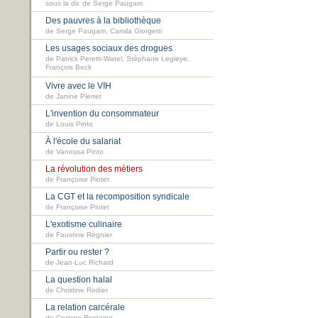
sous la dir. de Serge Paugam
Des pauvres à la bibliothèque
de Serge Paugam, Camila Giorgetti
Les usages sociaux des drogues
de Patrick Peretti-Watel, Stéphane Legleye,
François Beck
Vivre avec le VIH
de Janine Pierret
L'invention du consommateur
de Louis Pinto
À l'école du salariat
de Vanessa Pinto
La révolution des métiers
de Françoise Piotet
La CGT et la recomposition syndicale
de Françoise Piotet
L'exotisme culinaire
de Faustine Régnier
Partir ou rester ?
de Jean-Luc Richard
La question halal
de Christine Rodier
La relation carcérale
de Corinne Rostaing