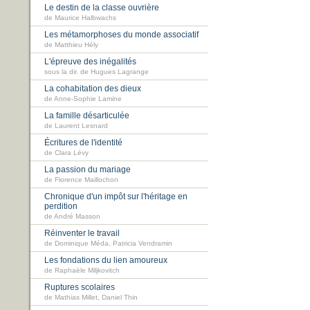
Le destin de la classe ouvrière
de Maurice Halbwachs
Les métamorphoses du monde associatif
de Matthieu Hély
L'épreuve des inégalités
sous la dir. de Hugues Lagrange
La cohabitation des dieux
de Anne-Sophie Lamine
La famille désarticulée
de Laurent Lesnard
Écritures de l'identité
de Clara Lévy
La passion du mariage
de Florence Maillochon
Chronique d'un impôt sur l'héritage en
perdition
de André Masson
Réinventer le travail
de Dominique Méda, Patricia Vendramin
Les fondations du lien amoureux
de Raphaële Miljkovitch
Ruptures scolaires
de Mathias Millet, Daniel Thin