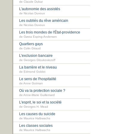
de Claude Dubar
L'autonomie des assistés
de Nicolas Duvoux
Les oubliés du rêve américain
de Nicolas Duvoux
Les trois mondes de l'État-providence
de Gøsta Esping-Andersen
Quartiers gays
de Colin Giraud
L'exclusion bancaire
de Georges Gloukoviezoff
La barrière et le niveau
de Edmond Goblot
Le sens de l'hospitalité
de Anne Gotman
Où va la protection sociale ?
de Anne-Marie Guillemard
L'esprit, le soi et la société
de Georges H. Mead
Les causes du suicide
de Maurice Halbwachs
Les classes sociales
de Maurice Halbwachs