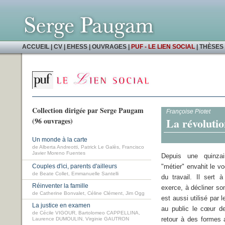
ACCUEIL
|
CV
|
EHESS
|
OUVRAGES
|
PUF - LE LIEN SOCIAL
|
THÈSES 
Collection dirigée par Serge Paugam
Françoise Piotet
La révolutio
(96 ouvrages)
Un monde à la carte
de Alberta Andreotti, Patrick Le Galès, Francisco
Javier Moreno Fuentes
Depuis une quinza
Couples d'ici, parents d'ailleurs
"métier" envahit le v
de Beate Collet, Emmanuelle Santelli
du travail. Il sert à
Réinventer la famille
exerce, à décliner son
de Catherine Bonvalet, Céline Clément, Jim Ogg
est aussi utilisé par 
La justice en examen
au public le cœur de l
de Cécile VIGOUR, Bartolomeo CAPPELLINA,
retour à des formes 
Laurence DUMOULIN, Virginie GAUTRON