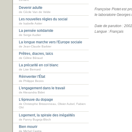
Lefranc
Devenir adulte
Françoise Piotet est pr
de Cécile Van de Velde
le laboratoire George
Les nouvelles règles du social
de Isabelle Astier
Date de parution : 200
La pensée solidariste
Langue : Français
de Serge Audier
La longue marche vers l'Europe sociale
de Jean-Claude Barbier
Prêtres, diacres, laïcs
de Céline Béraud
La précarité en col blanc
de Lise Bernard
Réinventer l'État
de Philippe Bezes
L'engagement dans le travail
de Alexandra Bidet
L'épreuve du dopage
de Christophe Brissonneau, Olivier Aubel, Fabien
Ohl
Logement, la spirale des inégalités
de Fanny Bugeja-Bloch
Bien mourir
de Michel Castra