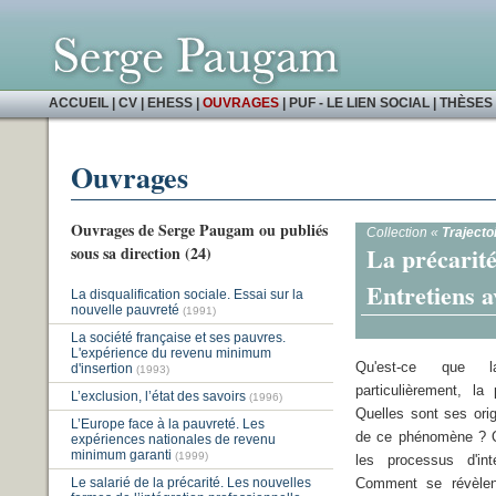
ACCUEIL
|
CV
|
EHESS
|
OUVRAGES
|
PUF - LE LIEN SOCIAL
|
THÈSES 
Ouvrages
Ouvrages de Serge Paugam ou publiés
Collection «
Trajecto
La précarité 
sous sa direction (24)
Entretiens 
La disqualification sociale. Essai sur la
nouvelle pauvreté
(1991)
La société française et ses pauvres.
L'expérience du revenu minimum
Qu'est-ce que l
d'insertion
(1993)
particulièrement, la 
L’exclusion, l’état des savoirs
(1996)
Quelles sont ses orig
L’Europe face à la pauvreté. Les
de ce phénomène ? Q
expériences nationales de revenu
minimum garanti
(1999)
les processus d'int
Le salarié de la précarité. Les nouvelles
Comment se révèlent