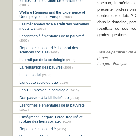
formes de l’intégration professionnelle
sociaux, immédiats e
(2000)
précarité profession
Welfare Regimes and the Experience of
contrer ces effets ?
Unemployment in Europe
(2000)
dans le domaine, parta
Les mégapoles face au défi des nouvelles
résultats de ses re
inégalités
(2002)
grades questions.
Les formes élémentaires de la pauvreté
(2005)
Repenser la solidarité. L'apport des
sciences sociales
Date de parution : 200
(2007)
pages
La pratique de la sociologie
(2008)
Langue : Français
La régulation des pauvres
(2008)
Le lien social
(2008)
L’enquête sociologique
(2010)
Les 100 mots de la sociologie
(2010)
Des pauvres à la bibliothèque
(2013)
Les formes élémentaires de la pauvreté
(2013)
L’intégration inégale. Force, fragilité et
rupture des liens sociaux
(2014)
Repenser la solidarité
(2015)