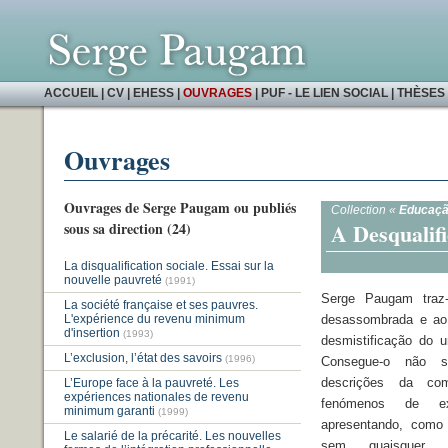
ACCUEIL
|
CV
|
EHESS
|
OUVRAGES
|
PUF - LE LIEN SOCIAL
|
THÈSES 
Ouvrages
Ouvrages de Serge Paugam ou publiés
Collection «
Educação
A Desqualifi
sous sa direction (24)
La disqualification sociale. Essai sur la
nouvelle pauvreté
(1991)
Serge Paugam traz
La société française et ses pauvres.
L'expérience du revenu minimum
desassombrada e ao
d'insertion
(1993)
desmistificação do u
L’exclusion, l’état des savoirs
(1996)
Consegue-o não s
descrições da com
L’Europe face à la pauvreté. Les
expériences nationales de revenu
fenómenos de e
minimum garanti
(1999)
apresentando, como
Le salarié de la précarité. Les nouvelles
sem quaisquer