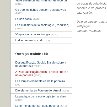
Vivre ensemble dans un monde incertain
de obras de referência
(2015)
saberes e de práticas
Ce que les riches pensent des pauvres
intervenção.
(2017)
Le lien social
(2018)
Date de parution : mar
Les 100 mots de la sociologie (Réédition)
208 pages
(2018)
Langue : Portugais
50 questions de sociologie
(2020)
L’attachement social
(2023)
Ouvrages traduits (14)
Desqualificação Social. Ensaio sobre a
nova pobreza
(2003)
A Desqualificação Social. Ensaio sobre a
nova pobreza
(2006)
Las formas elementales de la pobreza
(2007)
Die elementaren Formen der Armut
(2008)
La pratique de la sociologie (en arabe)
(2012)
Le forme elementari della povertà
(2013)