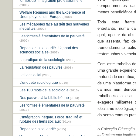
formes de l’intégration professionnelle
(2000)
comportamentos da
menos beneficiários d
Welfare Regimes and the Experience of
Unemployment in Europe
(2000)
Toda esta frente i
Les mégapoles face au défi des nouvelles
entretanto, numa ca
inégalités
(2002)
qual, apesar da abs
Les formes élémentaires de la pauvreté
(2005)
que assenta, faz des
tremendamente realis
Repenser la solidarité. L'apport des
sciences sociales
(2007)
testemunhos vivencia
La pratique de la sociologie
(2008)
Com este trabalho de
La régulation des pauvres
(2008)
uma grande experiênc
Le lien social
(2008)
maturidade científica
L’enquête sociologique
de uma plataforma cr
(2010)
cairmos num derroti
Les 100 mots de la sociologie
(2010)
trabalho social e as
Des pauvres à la bibliothèque
(2013)
exageros militantes
Les formes élémentaires de la pauvreté
idealismo ideológico
(2013)
do senso comum preten
L’intégration inégale. Force, fragilité et
rupture des liens sociaux
(2014)
Repenser la solidarité
A Colecção Educação e 
(2015)
indirectamente implica