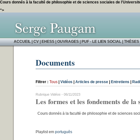
Cours donnés à la faculté de philosophie et de sciences sociales de l'Universi
">
ACCUEIL
|
CV
|
EHESS
|
OUVRAGES
|
PUF - LE LIEN SOCIAL
|
THÈSES 
Documents
Filtrer :
Tous
|
Vidéos
|
Articles de presse
|
Entretiens
|
Rad
Rubrique
Vidéos
- 06/11/2023
Les formes et les fondements de la 
Cours donnés à la faculté de philosophie et de sciences soc
Playlist em
português