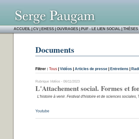
ACCUEIL
|
CV
|
EHESS
|
OUVRAGES
|
PUF - LE LIEN SOCIAL
|
THÈSES 
Documents
Filtrer :
Tous
|
Vidéos
|
Articles de presse
|
Entretiens
|
Rad
Rubrique
Vidéos
- 06/11/2023
L'Attachement social. Formes et fo
L'histoire à venir. Festival d'histoire et de sciences sociales
,
Youtube