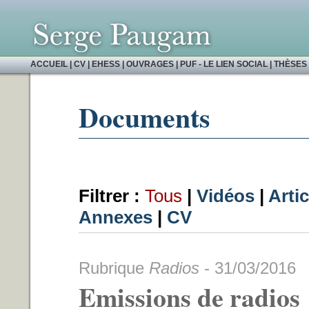
ACCUEIL
|
CV
|
EHESS
|
OUVRAGES
|
PUF - LE LIEN SOCIAL
|
THÈSES 
Documents
Filtrer :
Tous
|
Vidéos
|
Arti
Annexes
|
CV
Rubrique
Radios
- 31/03/2016
Emissions de radios