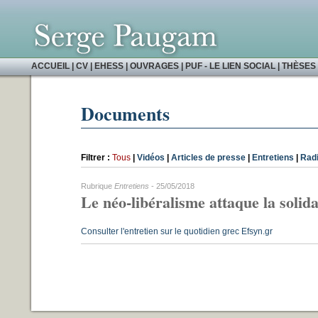
ACCUEIL
|
CV
|
EHESS
|
OUVRAGES
|
PUF - LE LIEN SOCIAL
|
THÈSES 
Documents
Filtrer :
Tous
|
Vidéos
|
Articles de presse
|
Entretiens
|
Rad
Rubrique
Entretiens
- 25/05/2018
Le néo-libéralisme attaque la solida
Consulter l'entretien sur le quotidien grec Efsyn.gr